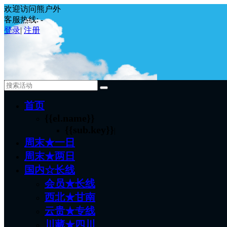
欢迎访问熊户外
客服热线:
-
登录
|
注册
首页
{{el.name}}
{{sub.key}}
|
周末★一日
周末★两日
国内☆长线
会员★长线
西北★甘南
云贵★专线
川藏★四川