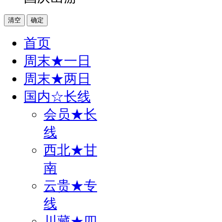
清空
确定
首页
周末★一日
周末★两日
国内☆长线
会员★长
线
西北★甘
南
云贵★专
线
川藏★四