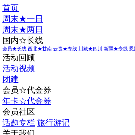
首页
周末★一日
周末★两日
国内☆长线
会员★长线
西北★甘南
云贵★专线
川藏★四川
新疆★专线
恩
活动回顾
活动视频
团建
会员☆代金券
年卡☆代金券
会员社区
话题专栏
旅行游记
关于我们