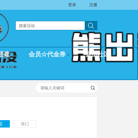
登录
|
注册
团建
会员☆代金券
会员社区
亚
海口