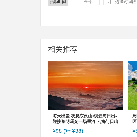
全部
活动时间
相关推荐
每天出发 夜爬东灵山•观云海日出-
周
迎接黎明曙光一场星河-云海与日出
区
的征程-初级适度
伦
¥98
(
¥88)
¥