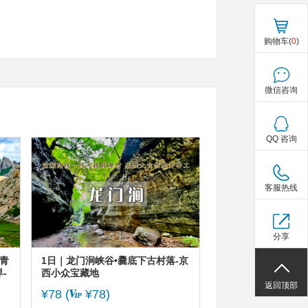
购物车(
0
)
微信咨询
QQ 咨询
客服热线
分享
青
1日｜龙门涧峡谷•爨底下古村落-京
-
西小众宝藏地
返回顶部
¥78 (
¥78)