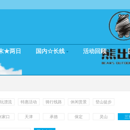
末★两日
国内☆长线
活动回顾
玩漂流
特惠活动
骑行线路
休闲赏景
登山徒步
张家口
天津
承德
保定
灵山
三
更多