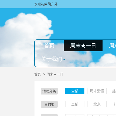
欢迎访问熊户外
首页
周末★一日
周
关于我们
首页
周末★一日
全部
周末滑雪
趣
活动分类
全部
北京
目的地