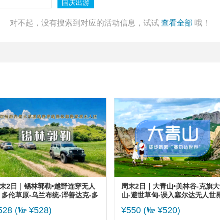
国庆出游
对不起，没有搜索到对应的活动信息，试试
查看全部
哦！
更多
更多
末2日｜锡林郭勒•越野连穿无人
周末2日｜大青山•美林谷-克旗大
 多伦草原-乌兰布统-浑善达克-多
山-避世草甸-误入塞尔达无人世界
湖-草原漂流-狂欢篝火晚会
小众徒步圣地
528 (
¥528)
¥550
(
¥520)