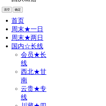
清空
确定
首页
周末★一日
周末★两日
国内☆长线
会员★长
线
西北★甘
南
云贵★专
线
川藏★四