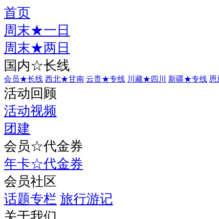
首页
周末★一日
周末★两日
国内☆长线
会员★长线
西北★甘南
云贵★专线
川藏★四川
新疆★专线
恩
活动回顾
活动视频
团建
会员☆代金券
年卡☆代金券
会员社区
话题专栏
旅行游记
关于我们