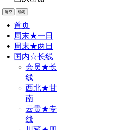
清空
确定
首页
周末★一日
周末★两日
国内☆长线
会员★长
线
西北★甘
南
云贵★专
线
川藏★四