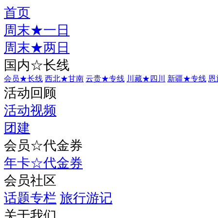
首页
周末★一日
周末★两日
国内☆长线
会员★长线
西北★甘南
云贵★专线
川藏★四川
新疆★专线
恩
活动回顾
活动视频
团建
会员☆代金券
年卡☆代金券
会员社区
话题专栏
旅行游记
关于我们